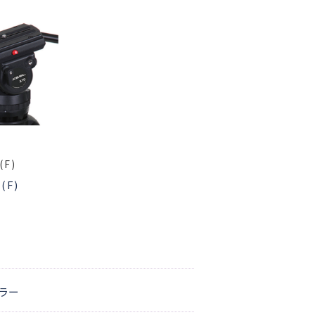
(F)
(F)
ーラー