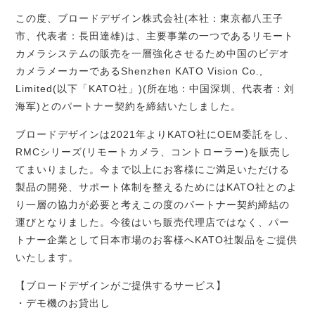
この度、ブロードデザイン株式会社
(
本社：東京都八王子
市、代表者：長田達雄
)
は、主要事業の一つであるリモート
カメラシステムの販売を一層強化させるため中国のビデオ
カメラメーカーである
Shenzhen KATO Vision Co.,
Limited(
以下「
KATO
社」
)(
所在地：中国深圳、代表者：刘
海军)とのパートナー契約を締結いたしました。
ブロードデザインは
2021
年より
KATO
社に
OEM
委託をし、
RMC
シリーズ
(
リモートカメラ、コントローラー
)
を販売し
てまいりました。今まで以上にお客様にご満足いただける
製品の開発、サポート体制を整えるためには
KATO
社とのよ
り一層の協力が必要と考えこの度のパートナー契約締結の
運びとなりました。今後はいち販売代理店ではなく、パー
トナー企業として日本市場のお客様へ
KATO
社製品をご提供
いたします。
【ブロードデザインがご提供するサービス】
・デモ機のお貸出し