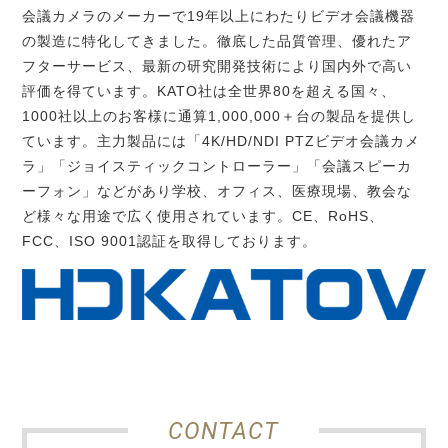
会議カメラのメーカーで
19
年以上にわたりビデオ会議機器
の製造に特化してきました。徹底した品質管理、優れたア
フターサービス、最新の研究開発技術により国内外で高い
評価を得ています。
KATO
社は全世界
80
を超える国々、
1000
社以上のお客様に通算
1,000,000
＋台の製品を提供し
ています。主力製品には「
4K/HD/NDI PTZ
ビデオ会議カメ
ラ」「ジョイスティックコントローラー」「会議スピーカ
ーフォン」などがあり学校、オフィス、医療現場、教会な
ど様々な用途で広く使用されています。
CE
、
RoHS
、
FCC
、
ISO 9001
認証を取得しております。
CONTACT