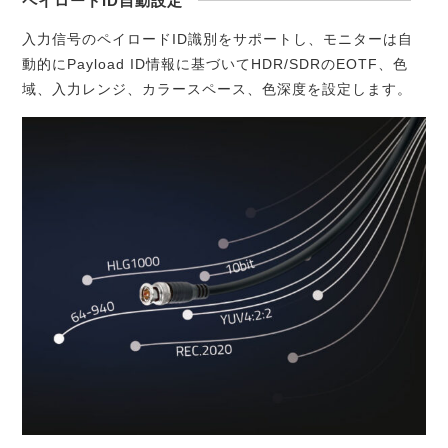
ペイロードID自動設定
入力信号のペイロードID識別をサポートし、モニターは自
動的にPayload ID情報に基づいてHDR/SDRのEOTF、色
域、入力レンジ、カラースペース、色深度を設定します。