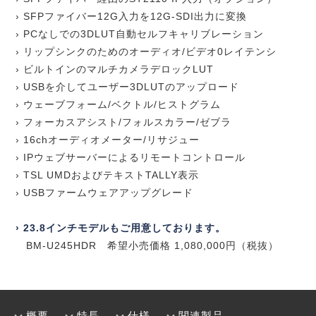
› SFPファイバー12G入力を12G-SDI出力に変換
› PCなしでの3DLUT自動セルフキャリブレーション
› リップシンクのためのオーディオ/ビデオ0レイテンシ
› ビルトインのマルチカメラデロックLUT
› USBを介してユーザー3DLUTのアップロード
› ウェーブフォーム/ベクトル/ヒストグラム
› フォーカスアシスト/フォルスカラー/ゼブラ
› 16chオーディオメーター/リサジュー
› IPウェブサーバーによるリモートコントロール
› TSL UMDおよびテキストTALLY表示
› USBファームウェアアップグレード
› 23.8インチモデルもご用意しております。
BM-U245HDR 希望小売価格 1,080,000円（税抜）
概要
特長
仕様
関連製品