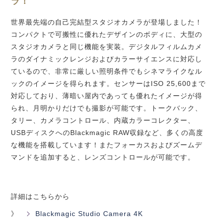
ラ！
世界最先端の自己完結型スタジオカメラが登場しました！
コンパクトで可搬性に優れたデザインのボディに、大型の
スタジオカメラと同じ機能を実装。デジタルフィルムカメ
ラのダイナミックレンジおよびカラーサイエンスに対応し
ているので、非常に厳しい照明条件でもシネマライクなル
ックのイメージを得られ
ます。
センサーはISO 25,600まで
対応しており、薄暗い屋内であっても優れたイメージが得
られ、月明かりだけでも撮影が可能
です。
トークバック、
タリー、カメラコントロール、内蔵カラーコレクター、
USBディスクへのBlackmagic RAW収録など、多くの高度
な機能を搭載しています！またフォーカスおよびズームデ
マンドを追加すると、レンズコントロールが可能
です。
詳細はこちらから
》
Blackmagic Studio Camera 4K