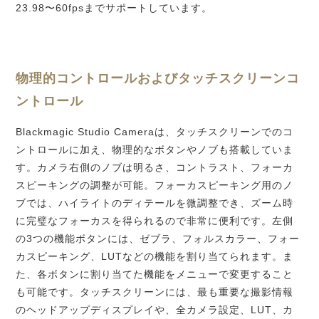
23.98〜60fpsまでサポートしてい
ます。
物理的コントロールおよび
タッチスクリーンコ
ントロール
Blackmagic Studio Cameraは、タッチスクリーンでのコ
ントロールに加え、物理的なボタンやノブも搭載してい
ま
す。
カメラ右側のノブは明るさ、コントラスト、フォーカ
スピーキングの調整が可能。フォーカスピーキング用のノ
ブでは、ハイライトのディテールを微調整でき、ズーム時
に完璧なフォーカスを得られるので非常に便利
です。
左側
の3つの機能ボタンには、ゼブラ、フォルスカラー、フォー
カスピーキング、LUTなどの機能を割り当てられ
ます。
ま
た、各ボタンに割り当てた機能をメニューで変更すること
も可能
です。
タッチスクリーンには、最も重要な撮影情報
のヘッドアップディスプレイや、全カメラ設定、LUT、カ