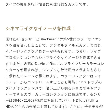
タイプの撮影を行う場合にも理想的なカメラ
です。
シネマライクなイメージ
を作成！
優れた4KセンサーとBlackmagicの第5世代カラーサイエン
スを組み合わせることで、デジタルフィルムカメラと同じ
イメージングテクノロジーが得られ
ます。
つまり、ライブ
プロダクションでもシネマライクなイメージを作成できま
す！また、内蔵のDaVinci Resolveプライマリーカラーコレ
クターを使用すれば、シンプルな放送用カメラよりもさら
に優れたイメージが得られ
ます。
カラーコレクターはスイ
ッチャーからコントロールすることも可能。13ストップの
ダイナミックレンジで、暗い黒から明るい白までキャプチ
ャーできるので、カラーコレクションに最適
です。
センサ
ーは3840×2160解像度に対応しており、HDおよびUltra
HDのどちらの作業にも適してい
ます。
さらに、全モデルが