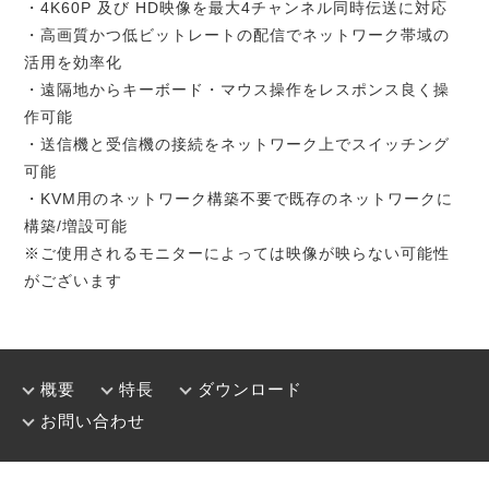
・4K60P 及び HD映像を最大4チャンネル同時伝送に対応
・高画質かつ低ビットレートの配信でネットワーク帯域の
活用を効率化
・遠隔地からキーボード・マウス操作をレスポンス良く操
作可能
・送信機と受信機の接続をネットワーク上でスイッチング
可能
・KVM用のネットワーク構築不要で既存のネットワークに
構築/増設可能
※ご使用されるモニターによっては映像が映らない可能性
がございます
概要
特長
ダウンロード
お問い合わせ