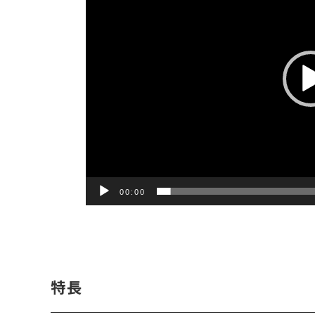
ヤ
ー
00:00
特長