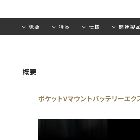
概要
特長
仕様
関連製
概要
ポケットVマウントバッテリーエク
動
画
プ
レ
ー