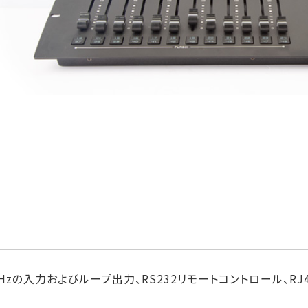
V 50/60Hzの入力およびループ出力、RS232リモートコントロール