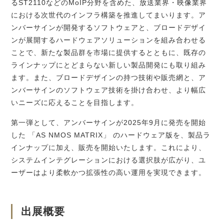
る
ST2110
などの
MoIP
分野を含めた、放送業界・映像業界
における次世代のインフラ構築を推進してまいります。ア
ンバーサインが開発するソフトウェアと、ブロードデザイ
ンが展開するハードウェアソリューションを組み合わせる
ことで、新たな製品群を市場に提供するとともに、既存の
ラインナップにとどまらない新しい製品開発にも取り組み
ます。また、ブロードデザインの持つ技術や販売網と、ア
ンバーサインのソフトウェア技術を掛け合わせ、より幅広
いニーズに応えることを目指します。
第一弾として、アンバーサインが
2025
年
9
月に発売を開始
した 「
AS NMOS MATRIX
」 のハードウェア版を、製品ラ
インナップに加え、販売を開始いたします。これにより、
システムインテグレーションにおける選択肢が広がり、ユ
ーザーはより柔軟かつ拡張性の高い運用を実現できます。
出展概要