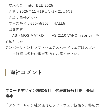
– 展示会名：
Inter BEE 2025
–
会期：
2025
年
11
月
19
日
(
水
)
～
21
日
(
金
)
–
会場：幕張メッセ
–
ブース番号：
5304/5305
HALL5
–
出展内容：
–
「
AS NMOS MATRIX
」「
AS 2110 VANC Inserter
」を
始めとした
アンバーサイン社ソフトウェアのハードウェア版の展示
※
詳細は各社の出展案内をご覧ください。
両社コメント
ブロードデザイン株式会社 代表取締役社長 長田
達雄
「アンバーサイン社の優れたソフトウェア技術を、弊社の