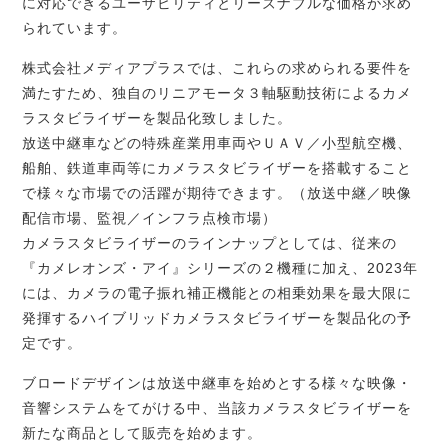
に対応できるユーザビリティとリーズナブルな価格が求め
られています。
株式会社メディアプラスでは、これらの求められる要件を
満たすため、独自のリニアモータ３軸駆動技術によるカメ
ラスタビライザーを製品化致しました。
放送中継車などの特殊産業用車両やＵＡＶ／小型航空機、
船舶、鉄道車両等にカメラスタビライザーを搭載すること
で様々な市場での活躍が期待できます。（放送中継／映像
配信市場、監視／インフラ点検市場）
カメラスタビライザーのラインナップとしては、従来の
『カメレオンズ・アイ』シリーズの２機種に加え、2023年
には、カメラの電子振れ補正機能との相乗効果を最大限に
発揮するハイブリッドカメラスタビライザーを製品化の予
定です。
ブロードデザインは放送中継車を始めとする様々な映像・
音響システムをてがける中、当該カメラスタビライザーを
新たな商品として販売を始めます。