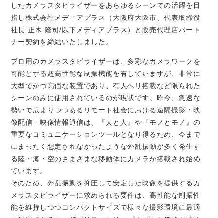
したカメラスタビライザーをあらゆるシーンでの活躍を目
指し株式会社メディアプラス（大阪府大阪市、代表取締役
社長:正木 隆司/以下メディアプラス）と販売代理店パート
ナー契約を締結いたしました。
プロ用のカメラスタビライザーは、多彩なカメラワークを
可能とする超高性能な制振機能を有していますが、非常に
大型でかつ高価な装置であり、有人ヘリ搭載など限られた
シーンのみに使用されているのが現状です。昨今、急速な
勢いで広まりつつあるリモート社会における遠隔撮影・映
像配信・映像情報通信は、『人と人』や『モノとモノ』の
重要なコミュニケーションツールとなり得るため、今まで
にまったく想定されなかったような外乱振動が多く発生す
る陸・海・空のさまざまな移動体にカメラが搭載され始め
ています。
そのため、外乱振動を抑圧して安定した映像を提供するカ
メラスタビライザーに求められる要件は、高性能な制振性
能を維持しつつコンパクトサイズで様々な撮影環境に最適