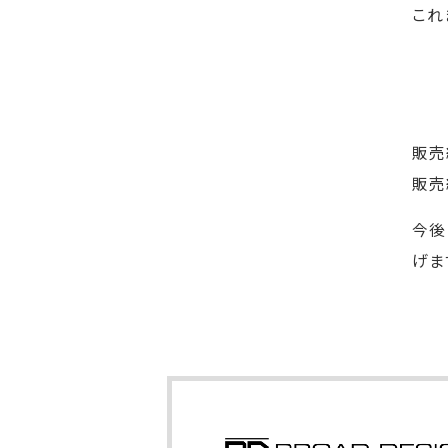
これ
販売
販売
今後
げま