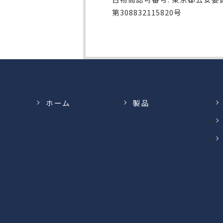
第308832115820号
ホーム
製品